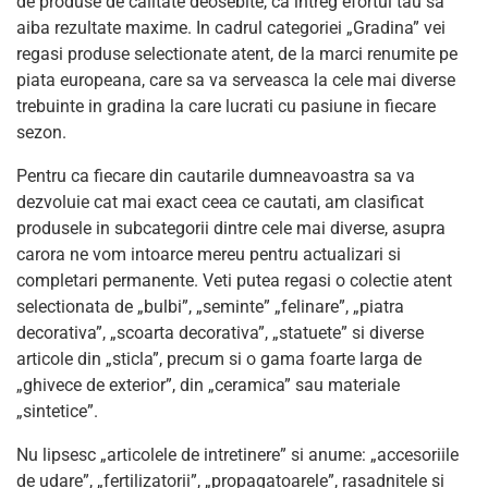
de produse de calitate deosebite, ca intreg efortul tau sa
aiba rezultate maxime. In cadrul categoriei „Gradina” vei
regasi produse selectionate atent, de la marci renumite pe
piata europeana, care sa va serveasca la cele mai diverse
trebuinte in gradina la care lucrati cu pasiune in fiecare
sezon.
Pentru ca fiecare din cautarile dumneavoastra sa va
dezvoluie cat mai exact ceea ce cautati, am clasificat
produsele in subcategorii dintre cele mai diverse, asupra
carora ne vom intoarce mereu pentru actualizari si
completari permanente. Veti putea regasi o colectie atent
selectionata de „bulbi”, „seminte” „felinare”, „piatra
decorativa”, „scoarta decorativa”, „statuete” si diverse
articole din „sticla”, precum si o gama foarte larga de
„ghivece de exterior”, din „ceramica” sau materiale
„sintetice”.
Nu lipsesc „articolele de intretinere” si anume: „accesoriile
de udare”, „fertilizatorii”, „propagatoarele”, rasadnitele si