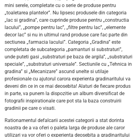
mini serele, completate cu o serie de produse pentru
„toaletarea plantelor”. Nu lipsesc produsele din categoria
„lac si gradina”, care cuprinde produse pentru „constructia
lacului”, „pompe pentru lac”, „filtre pentru lac”, „elemente
decor lac” si nu in ultimul rand produse care fac parte din
sectiunea „farmacia lacului”. Categoria „Gradina” este
completata de subcategoria „pamanturi si substraturi”,
unde puteti gasi „substraturi pe baza de argila”, „substraturi
speciale”, „substraturi universale”. Sectiunile cu „Tehnica in
gradina” si „Mecanizare” ascund unelte si utilaje
profesionale cu ajutorul carora experienta gradinaritului va
deveni din ce in ce mai deosebita! Alaturi de fiecare produs
in parte, va punem la dispozitie un album diversificat de
fotografii inspirationale care pot sta la baza construirii
gradinii pe care o visati.
Rationamentul defalcarii acestei categorii a stat dorinta
noastra de a va oferi o paleta larga de produse ale caror
utilizari va vor oferi o experienta deosebita a gradinaritului