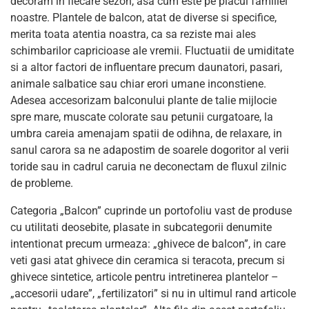
decoram in fiecare sezon, asa cum este pe placul familiei
noastre. Plantele de balcon, atat de diverse si specifice,
merita toata atentia noastra, ca sa reziste mai ales
schimbarilor capricioase ale vremii. Fluctuatii de umiditate
si a altor factori de influentare precum daunatori, pasari,
animale salbatice sau chiar erori umane inconstiene.
Adesea accesorizam balconului plante de talie mijlocie
spre mare, muscate colorate sau petunii curgatoare, la
umbra careia amenajam spatii de odihna, de relaxare, in
sanul carora sa ne adapostim de soarele dogoritor al verii
toride sau in cadrul caruia ne deconectam de fluxul zilnic
de probleme.
Categoria „Balcon” cuprinde un portofoliu vast de produse
cu utilitati deosebite, plasate in subcategorii denumite
intentionat precum urmeaza: „ghivece de balcon”, in care
veti gasi atat ghivece din ceramica si teracota, precum si
ghivece sintetice, articole pentru intretinerea plantelor –
„accesorii udare”, „fertilizatori” si nu in ultimul rand articole