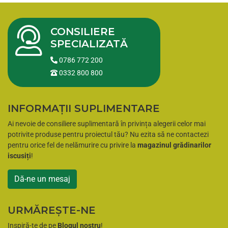
CONSILIERE
SPECIALIZATĂ
0786 772 200
0332 800 800
INFORMAȚII SUPLIMENTARE
Ai nevoie de consiliere suplimentară în privința alegerii celor mai
potrivite produse pentru proiectul tău? Nu ezita să ne contactezi
pentru orice fel de nelămurire cu privire la
magazinul grădinarilor
iscusiți
!
Dă-ne un mesaj
URMĂREȘTE-NE
Inspiră-te de pe
Blogul nostru
!