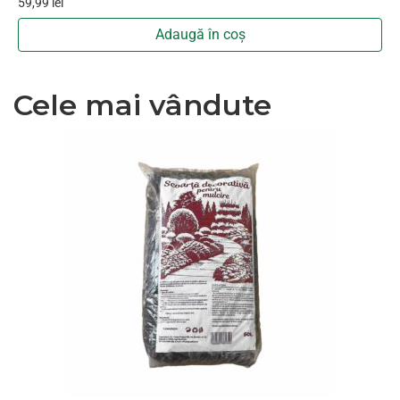
48,99
lei
2
Adaugă în coș
Cele mai vândute