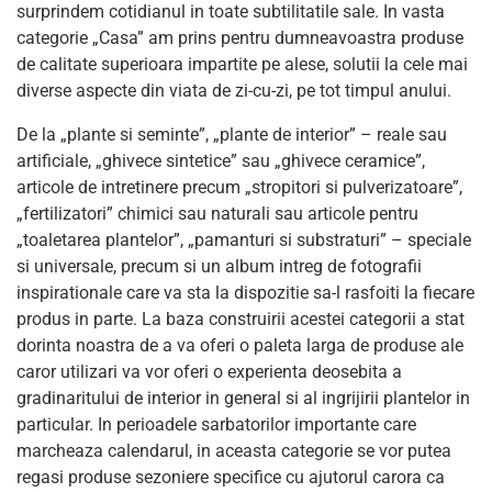
surprindem cotidianul in toate subtilitatile sale. In vasta
categorie „Casa” am prins pentru dumneavoastra produse
de calitate superioara impartite pe alese, solutii la cele mai
diverse aspecte din viata de zi-cu-zi, pe tot timpul anului.
De la „plante si seminte”, „plante de interior” – reale sau
artificiale, „ghivece sintetice” sau „ghivece ceramice”,
articole de intretinere precum „stropitori si pulverizatoare”,
„fertilizatori” chimici sau naturali sau articole pentru
„toaletarea plantelor”, „pamanturi si substraturi” – speciale
si universale, precum si un album intreg de fotografii
inspirationale care va sta la dispozitie sa-l rasfoiti la fiecare
produs in parte. La baza construirii acestei categorii a stat
dorinta noastra de a va oferi o paleta larga de produse ale
caror utilizari va vor oferi o experienta deosebita a
gradinaritului de interior in general si al ingrijirii plantelor in
particular. In perioadele sarbatorilor importante care
marcheaza calendarul, in aceasta categorie se vor putea
regasi produse sezoniere specifice cu ajutorul carora ca