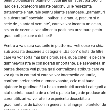
pentru „toaletarea plantelor”. Alte file din acest portofoliu
larg de subcategorii afiliate balconului le reprezinta
tratamentele naturale pentru plante sanatoase, „pamanturi
si substraturi” speciale – pulberi si granule, precum si o
serie de „plante si seminte”, care va vor incanta an de an,
sezon de sezon si vor alimenta pasiunea arzatoare pentru
gradinarit pe care o detineti!
Pentru a va usura cautarile in platforma, veti observa chiar
sub aceasta descriere a categoriei „Balcon” o lista de filtre
care va vor sorta mai bine produsele, dupa criteriile pe care
dumneavoastra le considerati importante. De asemenea, in
partea dreapta veti putea gasi centralizate atribute care va
vor ajuta in cautari si care va vor intermedia cautarile,
conform preferintelor dumneavoastra, cele mai bune
ajutoare in gradinarit! La baza construirii acestei categorii a
stat dorinta noastra de a oferi o paleta larga de produse ale
caror utilizari va vor oferi o experienta deosebita a
gradinaritului de balcon in general si al ingrijirii plantelor de