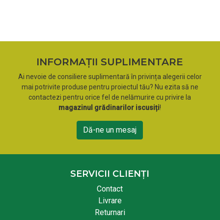
INFORMAȚII SUPLIMENTARE
Ai nevoie de consiliere suplimentară în privința alegerii celor
mai potrivite produse pentru proiectul tău? Nu ezita să ne
contactezi pentru orice fel de nelămurire cu privire la
magazinul grădinarilor iscusiți
!
Dă-ne un mesaj
SERVICII CLIENȚI
Contact
Livrare
Returnari