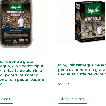
are pentru gratar
Mingi din rumegus de l
egua, din diferite tipuri
pentru aprinderea gratar
r, in tavita de aluminiu
Legua, la cutie de 28 buc
ml, pentru afumarea
elor din peste, pasare
me
54,99
lei
în coș
Adaugă în coș