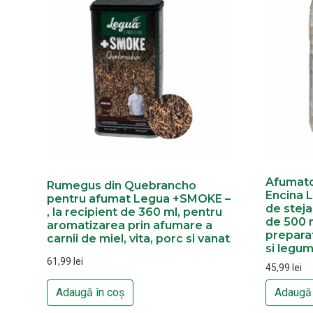
Afumato
Rumegus din Quebrancho
Encina L
pentru afumat Legua +SMOKE –
de steja
, la recipient de 360 ml, pentru
de 500 
aromatizarea prin afumare a
preparat
carnii de miel, vita, porc si vanat
si legu
61,99
lei
45,99
lei
Adaugă în coș
Adaugă 