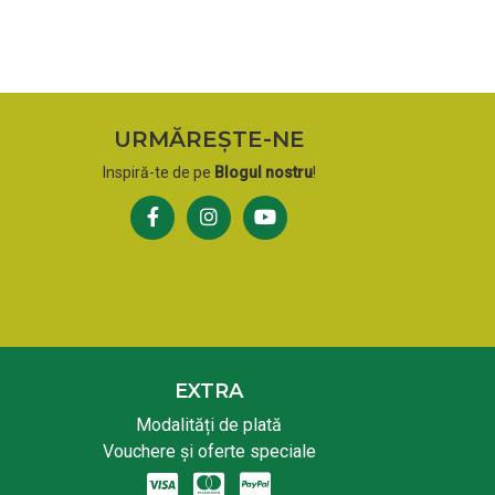
URMĂREȘTE-NE
Inspiră-te de pe
Blogul nostru
!
EXTRA
Modalități de plată
Vouchere și oferte speciale