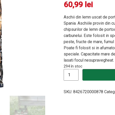
60,99
lei
Aschii din lemn uscat de port
Spania. Aschiile provin din cu
chipsurilor de lemn de portoc
carbunelui. Este folosit in s
peste, fructe de mare, fumul 
Poate fi folosit si in afumato
speciale. Capacitate mare de 
lasati focul nesupravegheat.
294 în stoc
Cantitate Aschii aromatizate 
SKU:
8426720000878
Categ