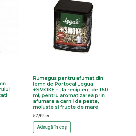
Rumegus pentru afumat din
emn
lemn de Portocal Legua
ului
+SMOKE – , la recipient de 160
ati
ml, pentru aromatizarea prin
afumare a carnii de peste,
moluste si fructe de mare
52,99
lei
Adaugă în coș