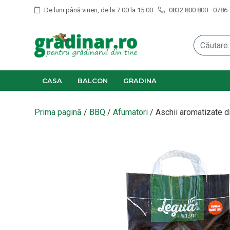
De luni până vineri, de la 7:00 la 15:00
0832 800 800
0786 
CASA
BALCON
GRADINA
Prima pagină
/
BBQ
/
Afumatori
/ Aschii aromatizate di