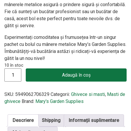
mânerele metalice asigură o prindere sigură și confortabilă.
Fie că sunteți un bucătar profesionist sau un bucătar de
casă, acest bol este perfect pentru toate nevoile dvs. de
gătit și servire.
Experimentați comoditatea și frumusețea într-un singur
pachet cu bolul cu mânere metalice Mary’s Garden Supplies.
Îmbunătățiți-vă bucătăria astăzi și ridicați-vă experiența de
gătit la un nou nivel!
10 în stoc
Cantitate Bol cu manere din metal Mary's Garden Supplies 26 
Adaugă în coș
SKU:
5949062706329
Categorii:
Ghivece si masti
,
Masti de
ghivece
Brand:
Mary's Garden Supplies
Descriere
Shipping
Informații suplimentare