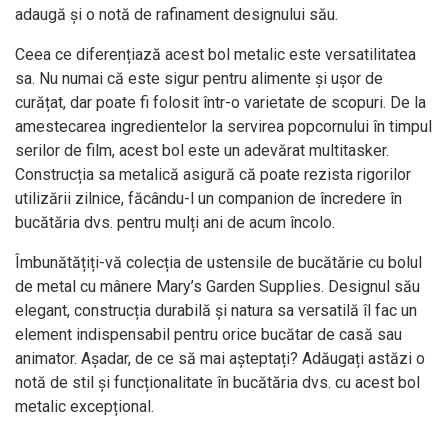
adaugă și o notă de rafinament designului său.
Ceea ce diferențiază acest bol metalic este versatilitatea
sa. Nu numai că este sigur pentru alimente și ușor de
curățat, dar poate fi folosit într-o varietate de scopuri. De la
amestecarea ingredientelor la servirea popcornului în timpul
serilor de film, acest bol este un adevărat multitasker.
Construcția sa metalică asigură că poate rezista rigorilor
utilizării zilnice, făcându-l un companion de încredere în
bucătăria dvs. pentru mulți ani de acum încolo.
Îmbunătățiți-vă colecția de ustensile de bucătărie cu bolul
de metal cu mânere Mary’s Garden Supplies. Designul său
elegant, construcția durabilă și natura sa versatilă îl fac un
element indispensabil pentru orice bucătar de casă sau
animator. Așadar, de ce să mai așteptați? Adăugați astăzi o
notă de stil și funcționalitate în bucătăria dvs. cu acest bol
metalic excepțional.