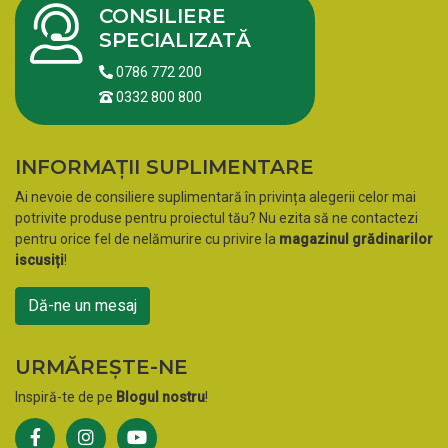
CONSILIERE
SPECIALIZATĂ
0786 772 200
0332 800 800
INFORMAȚII SUPLIMENTARE
Ai nevoie de consiliere suplimentară în privința alegerii celor mai
potrivite produse pentru proiectul tău? Nu ezita să ne contactezi
pentru orice fel de nelămurire cu privire la
magazinul grădinarilor
iscusiți
!
Dă-ne un mesaj
URMĂREȘTE-NE
Inspiră-te de pe
Blogul nostru
!