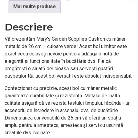
Mai multe produse
Descriere
Vă prezentăm Mary’s Garden Supplies Castron cu mâner
metalic de 26 cm – culoare verde! Acest bol uimitor este
exact ceea ce aveți nevoie pentru a adăuga o notă de
eleganță și funcționalitate în bucătăria dvs. Fie că
pregătești o salată delicioasă sau servești gustări
oaspeților tăi, acest bol versatil este absolut indispensabil.
Confecționat cu precizie, acest bol cu mâner metalic
garantează durabilitate și rezistență. Metalul de înaltă
calitate asigură că va rezista testului timpului, făcându-l un
accesoriu de încredere în arsenalul dvs. de bucătărie.
Dimensiunea convenabilă de 26 cm vă oferă un spațiu
amplu pentru a amesteca, amesteca și servi cu ușurință
creațiile dvs. culinare.