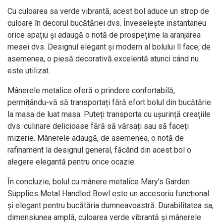
Cu culoarea sa verde vibrantă, acest bol aduce un strop de
culoare în decorul bucătăriei dvs. Înveselește instantaneu
orice spațiu și adaugă o notă de prospețime la aranjarea
mesei dvs. Designul elegant și modern al bolului îl face, de
asemenea, o piesă decorativă excelentă atunci când nu
este utilizat.
Mânerele metalice oferă o prindere confortabilă,
permițându-vă să transportați fără efort bolul din bucătărie
la masa de luat masa. Puteți transporta cu ușurință creațiile
dvs. culinare delicioase fără să vărsați sau să faceți
mizerie. Mânerele adaugă, de asemenea, o notă de
rafinament la designul general, făcând din acest bol o
alegere elegantă pentru orice ocazie.
În concluzie, bolul cu mânere metalice Mary’s Garden
Supplies Metal Handled Bowl este un accesoriu funcțional
și elegant pentru bucătăria dumneavoastră. Durabilitatea sa,
dimensiunea amplă, culoarea verde vibrantă și mânerele