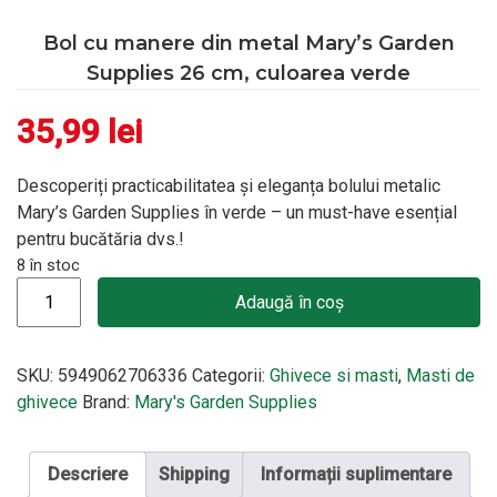
Bol cu manere din metal Mary’s Garden
Supplies 26 cm, culoarea verde
35,99
lei
Descoperiți practicabilitatea și eleganța bolului metalic
Mary’s Garden Supplies în verde – un must-have esențial
pentru bucătăria dvs.!
8 în stoc
Cantitate Bol cu manere din metal Mary's Garden Supplies 26 
Adaugă în coș
SKU:
5949062706336
Categorii:
Ghivece si masti
,
Masti de
ghivece
Brand:
Mary's Garden Supplies
Descriere
Shipping
Informații suplimentare