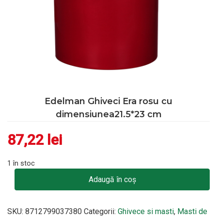
Edelman Ghiveci Era rosu cu
dimensiunea21.5*23 cm
87,22
lei
1 în stoc
Cantitate Edelman Ghiveci Era rosu cu dimensiunea21.5*23 c
Adaugă în coș
SKU:
8712799037380
Categorii:
Ghivece si masti
,
Masti de