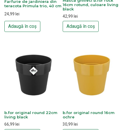
Masca ghiveci b.for rock
Farfurie de jardiniera din
16cm rotund, culoare living
teracota Primula trio, 40 cm
black
24,99
lei
42,99
lei
Adaugă în coș
Adaugă în coș
b.for original round 22cm
b.for original round 16cm
living black
ochre
66,99
lei
30,99
lei