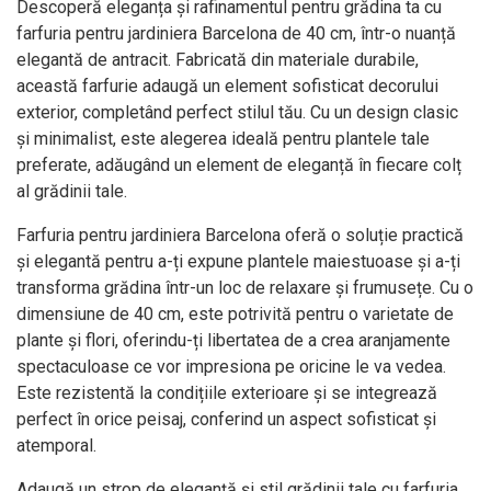
Descoperă eleganța și rafinamentul pentru grădina ta cu
farfuria pentru jardiniera Barcelona de 40 cm, într-o nuanță
elegantă de antracit. Fabricată din materiale durabile,
această farfurie adaugă un element sofisticat decorului
exterior, completând perfect stilul tău. Cu un design clasic
și minimalist, este alegerea ideală pentru plantele tale
preferate, adăugând un element de eleganță în fiecare colț
al grădinii tale.
Farfuria pentru jardiniera Barcelona oferă o soluție practică
și elegantă pentru a-ți expune plantele maiestuoase și a-ți
transforma grădina într-un loc de relaxare și frumusețe. Cu o
dimensiune de 40 cm, este potrivită pentru o varietate de
plante și flori, oferindu-ți libertatea de a crea aranjamente
spectaculoase ce vor impresiona pe oricine le va vedea.
Este rezistentă la condițiile exterioare și se integrează
perfect în orice peisaj, conferind un aspect sofisticat și
atemporal.
Adaugă un strop de eleganță și stil grădinii tale cu farfuria