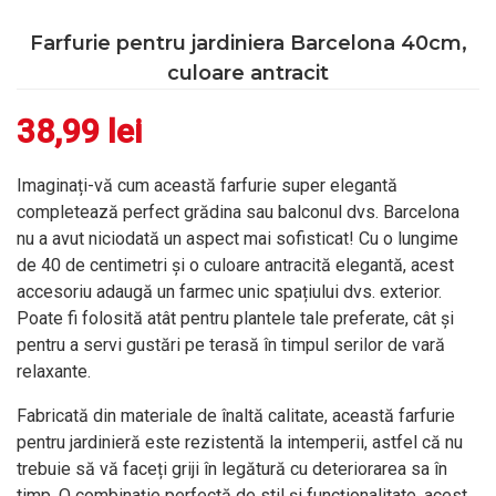
Farfurie pentru jardiniera Barcelona 40cm,
culoare antracit
38,99
lei
Imaginați-vă cum această farfurie super elegantă
completează perfect grădina sau balconul dvs. Barcelona
nu a avut niciodată un aspect mai sofisticat! Cu o lungime
de 40 de centimetri și o culoare antracită elegantă, acest
accesoriu adaugă un farmec unic spațiului dvs. exterior.
Poate fi folosită atât pentru plantele tale preferate, cât și
pentru a servi gustări pe terasă în timpul serilor de vară
relaxante.
Fabricată din materiale de înaltă calitate, această farfurie
pentru jardinieră este rezistentă la intemperii, astfel că nu
trebuie să vă faceți griji în legătură cu deteriorarea sa în
timp. O combinație perfectă de stil și funcționalitate, acest