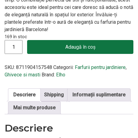
accesoriu este ideal pentru cei care doresc să aducă o notă
de eleganță naturală în spațiul lor exterior. Învăluie-ți
plantele preferate într-o aură de eleganță cu farfuria pentru
jardinieră Barcelona!
169 în stoc
Cantitate Farfurie pentru jardiniera Barcelona 40cm, culoare ant
Adaugă în coș
SKU:
8711904157548
Categorii:
Farfurii pentru jardiniere
,
Ghivece si masti
Brand:
Elho
Descriere
Shipping
Informații suplimentare
Mai multe produse
Descriere