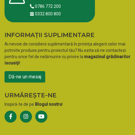
0786 772 200
0332 800 800
INFORMAȚII SUPLIMENTARE
Ai nevoie de consiliere suplimentară în privința alegerii celor mai
potrivite produse pentru proiectul tău? Nu ezita să ne contactezi
pentru orice fel de nelămurire cu privire la
magazinul grădinarilor
iscusiți
!
Dă-ne un mesaj
URMĂREȘTE-NE
Inspiră-te de pe
Blogul nostru
!