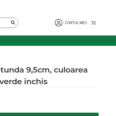
CONTUL MEU
otunda 9,5cm, culoarea
verde inchis
5cm, culoarea verde inchis