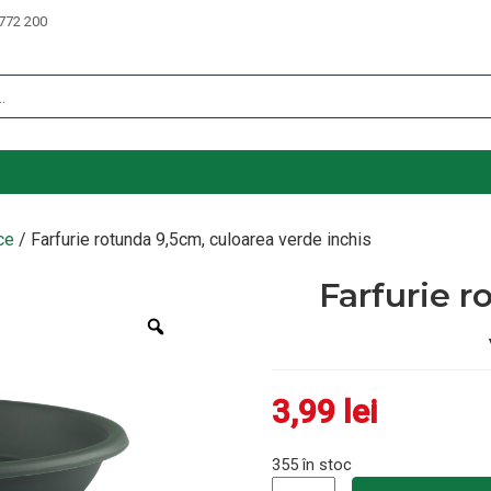
772 200
ce
/ Farfurie rotunda 9,5cm, culoarea verde inchis
Farfurie r
Zoom
3,99
lei
355 în stoc
Cantitate Farfurie rotunda 9,