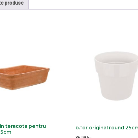
te produse
in teracota pentru
b.for original round 25c
25cm
86,99
lei