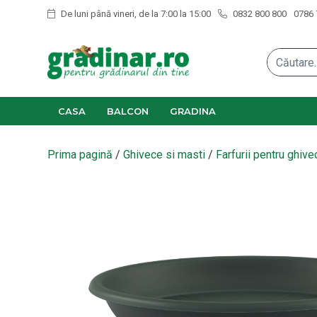
De luni până vineri, de la 7:00 la 15:00
0832 800 800
0786 
CASA
BALCON
GRADINA
Prima pagină
/
Ghivece si masti
/
Farfurii pentru ghive