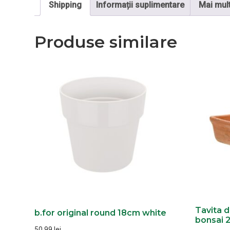
Shipping
Informații suplimentare
Mai mul
Produse similare
Tavita d
b.for original round 18cm white
bonsai 
50,99
lei