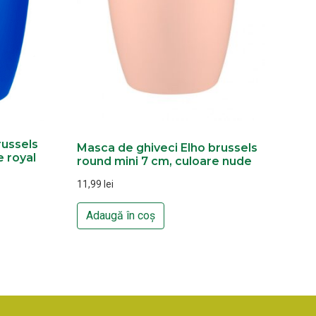
russels
Masca de ghiveci Elho brussels
 royal
round mini 7 cm, culoare nude
11,99
lei
Adaugă în coș