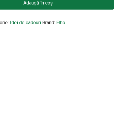
Adaugă în coș
orie:
Idei de cadouri
Brand:
Elho