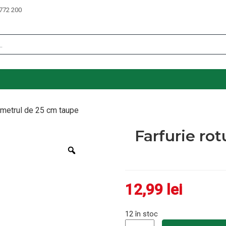
772 200
iametrul de 25 cm taupe
Farfurie ro
Zoom
12,99
lei
12 în stoc
Cantitate Farfurie rotunda c