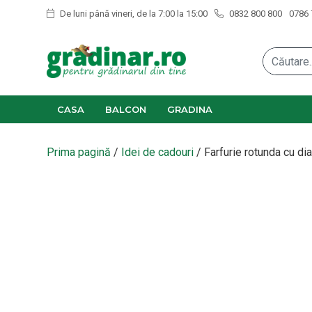
De luni până vineri, de la 7:00 la 15:00
0832 800 800
0786 
CASA
BALCON
GRADINA
Prima pagină
/
Idei de cadouri
/ Farfurie rotunda cu d