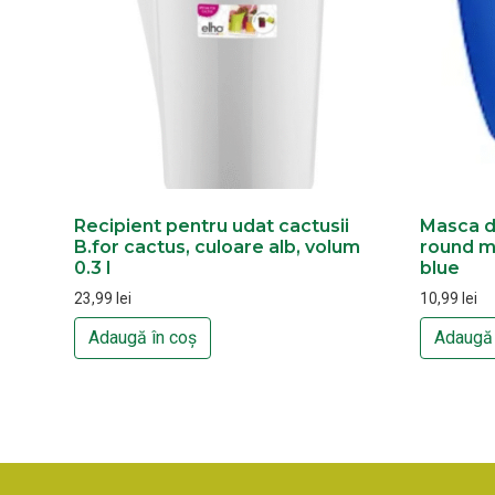
Recipient pentru udat cactusii
Masca d
B.for cactus, culoare alb, volum
round mi
0.3 l
blue
23,99
lei
10,99
lei
Adaugă în coș
Adaugă 