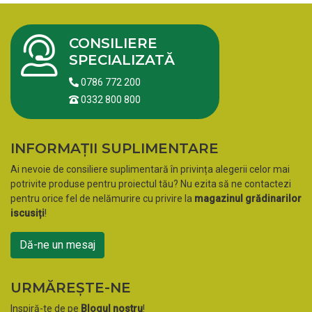
CONSILIERE
SPECIALIZATĂ
0786 772 200
0332 800 800
INFORMAȚII SUPLIMENTARE
Ai nevoie de consiliere suplimentară în privința alegerii celor mai
potrivite produse pentru proiectul tău? Nu ezita să ne contactezi
pentru orice fel de nelămurire cu privire la
magazinul grădinarilor
iscusiți
!
Dă-ne un mesaj
URMĂREȘTE-NE
Inspiră-te de pe
Blogul nostru
!