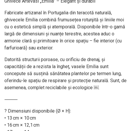
Ghivece Artevasi „Emília” – Elegant și durabil
Fabricate artizanal în Portugalia din teracotă naturală,
ghivecele Emília combină frumusețea rotunjită și liniile moi
cu o estetică simplă și atemporală. Disponibile într-o gamă
largă de dimensiuni și nuanțe terestre, acestea aduc o
armonie clară și primitoare în orice spațiu – fie interior (cu
farfurioară) sau exterior.
Datorită structurii poroase, cu orificiu de drenaj, și
capacității de a rezista la îngheț, vasele Emília sunt
concepute să susțină sănătatea plantelor pe termen lung,
oferindu-le spațiu de respirare și protecție naturală. Sunt, de
asemenea, complet reciclabile și ecologice ￼.
⸻
? Dimensiuni disponibile (Ø × H):
• 13 cm × 10 cm
• 16 cm × 12,1 cm