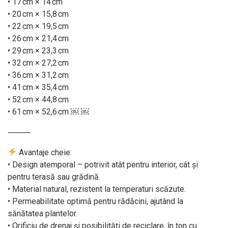
• 17 cm × 14 cm
• 20 cm × 15,8 cm
• 22 cm × 19,5 cm
• 26 cm × 21,4 cm
• 29 cm × 23,3 cm
• 32 cm × 27,2 cm
• 36 cm × 31,2 cm
• 41 cm × 35,4 cm
• 52 cm × 44,8 cm
• 61 cm × 52,6 cm ￼ ￼
⸻
Avantaje cheie:
• Design atemporal – potrivit atât pentru interior, cât și
pentru terasă sau grădină.
• Material natural, rezistent la temperaturi scăzute.
• Permeabilitate optimă pentru rădăcini, ajutând la
sănătatea plantelor.
• Orificiu de drenaj și posibilități de reciclare, în ton cu