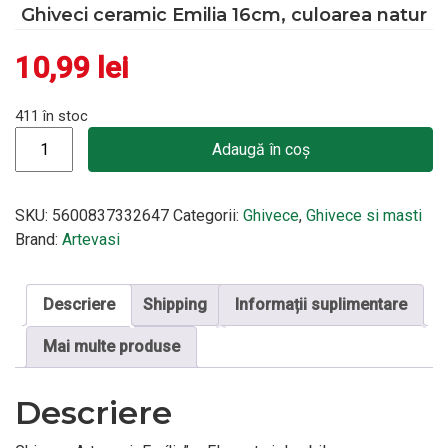
Ghiveci ceramic Emilia 16cm, culoarea natur
10,99
lei
411 în stoc
Cantitate Ghiveci ceramic Emilia 16cm, culoarea natur
Adaugă în coș
SKU:
5600837332647
Categorii:
Ghivece
,
Ghivece si masti
Brand:
Artevasi
Descriere
Shipping
Informații suplimentare
Mai multe produse
Descriere