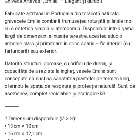
Ghivece Artevasi „Emília” – Elegant și durabil
Fabricate artizanal în Portugalia din teracotă naturală,
ghivecele Emília combină frumusețea rotunjită și liniile moi
cu o estetică simplă și atemporală. Disponibile într-o gamă
largă de dimensiuni și nuanțe terestre, acestea aduc o
armonie clară și primitoare în orice spațiu – fie interior (cu
farfurioară) sau exterior.
Datorită structurii poroase, cu orificiu de drenaj, și
capacității de a rezista la îngheț, vasele Emília sunt
concepute să susțină sănătatea plantelor pe termen lung,
oferindu-le spațiu de respirare și protecție naturală. Sunt, de
asemenea, complet reciclabile și ecologice ￼.
⸻
? Dimensiuni disponibile (Ø × H):
• 13 cm × 10 cm
• 16 cm × 12,1 cm