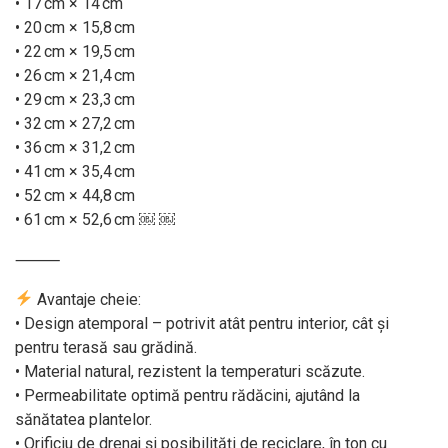
• 17 cm × 14 cm
• 20 cm × 15,8 cm
• 22 cm × 19,5 cm
• 26 cm × 21,4 cm
• 29 cm × 23,3 cm
• 32 cm × 27,2 cm
• 36 cm × 31,2 cm
• 41 cm × 35,4 cm
• 52 cm × 44,8 cm
• 61 cm × 52,6 cm ￼ ￼
⸻
Avantaje cheie:
• Design atemporal – potrivit atât pentru interior, cât și
pentru terasă sau grădină.
• Material natural, rezistent la temperaturi scăzute.
• Permeabilitate optimă pentru rădăcini, ajutând la
sănătatea plantelor.
• Orificiu de drenaj și posibilități de reciclare, în ton cu