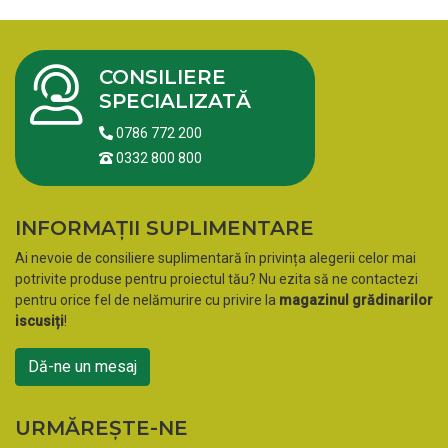
CONSILIERE
SPECIALIZATĂ
0786 772 200
0332 800 800
INFORMAȚII SUPLIMENTARE
Ai nevoie de consiliere suplimentară în privința alegerii celor mai
potrivite produse pentru proiectul tău? Nu ezita să ne contactezi
pentru orice fel de nelămurire cu privire la
magazinul grădinarilor
iscusiți
!
Dă-ne un mesaj
URMĂREȘTE-NE