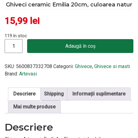
Ghiveci ceramic Emilia 20cm, culoarea natur
15,99
lei
119 în stoc
Cantitate Ghiveci ceramic Emilia 20cm, culoarea natur
Adaugă în coș
SKU:
5600837332708
Categorii:
Ghivece
,
Ghivece si masti
Brand:
Artevasi
Descriere
Shipping
Informații suplimentare
Mai multe produse
Descriere