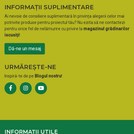
INFORMAȚII SUPLIMENTARE
Ai nevoie de consiliere suplimentară în privința alegerii celor mai
potrivite produse pentru proiectul tău? Nu ezita să ne contactezi
pentru orice fel de nelămurire cu privire la
magazinul grădinarilor
iscusiți
!
Dă-ne un mesaj
URMĂREȘTE-NE
Inspiră-te de pe
Blogul nostru
!
INFORMAȚII UTILE