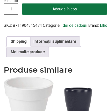
9 în stoc
Cantitate Ghiveci pentru balustrada Corsica Easy Hanger singl
Adaugă în coș
SKU:
8711904315474
Categorie:
Idei de cadouri
Brand:
Elho
Shipping
Informații suplimentare
Mai multe produse
Produse similare