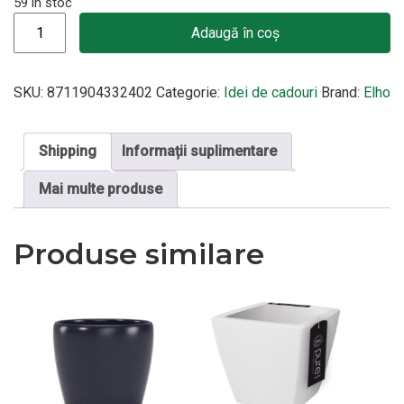
59 în stoc
Cantitate Ghiveci Vibia Straight Round, cu diametrul de 30 cm,
Adaugă în coș
SKU:
8711904332402
Categorie:
Idei de cadouri
Brand:
Elho
Shipping
Informații suplimentare
Mai multe produse
Produse similare