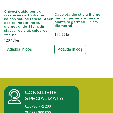
Ghiveci dublu pentru
Casoleta din sticla Blumen
cresterea cartofilor pe
pentru germinare micro-
balcon sau pe terasa Green
plante si germeni, 13 cm
Basics Potato Pot cu
diametrul
diametrul de 33cm, din
plastic reciclat, culoarea
neagra
159,99
lei
120,47
lei
Adaugă în coș
Adaugă în coș
CONSILIERE
SPECIALIZATĂ
0786 772 200
0332 800 800