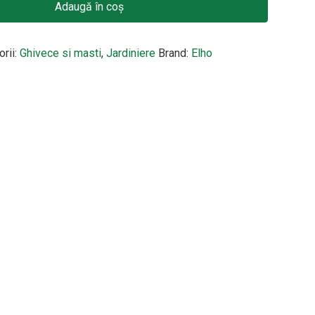
Adaugă în coș
orii:
Ghivece si masti
,
Jardiniere
Brand:
Elho