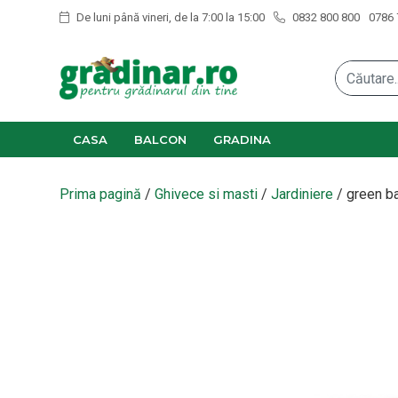
De luni până vineri, de la 7:00 la 15:00
0832 800 800
0786 
CASA
BALCON
GRADINA
Prima pagină
/
Ghivece si masti
/
Jardiniere
/ green ba