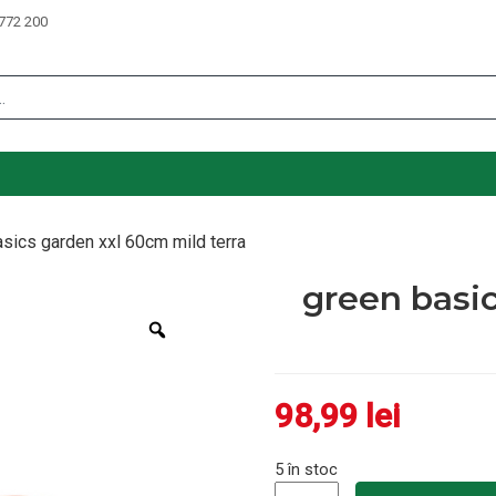
772 200
sics garden xxl 60cm mild terra
green basi
Zoom
98,99
lei
5 în stoc
Cantitate green basics garde