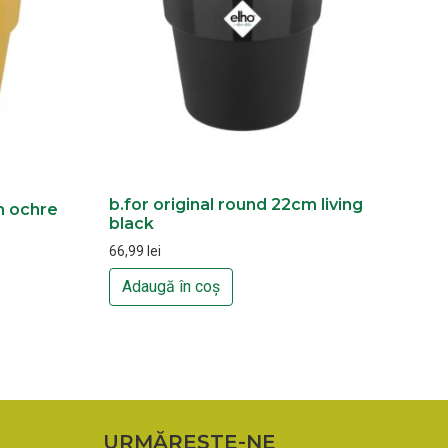
b.for original round 22cm living
m ochre
black
66,99
lei
Adaugă în coș
URMĂREȘTE-NE