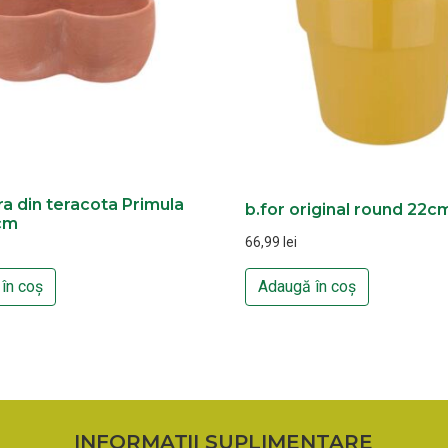
ra din teracota Primula
b.for original round 22c
cm
66,99
lei
în coș
Adaugă în coș
INFORMAȚII SUPLIMENTARE