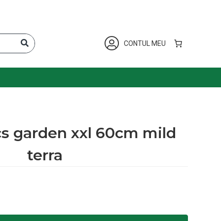
CONTUL MEU
cs garden xxl 60cm mild
terra
n xxl 60cm mild terra