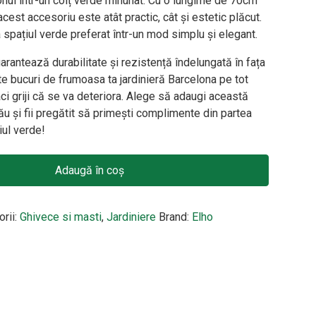
nul într-un colț verde minunat. Cu o lungime de 70cm
cest accesoriu este atât practic, cât și estetic plăcut.
ja spațiul verde preferat într-un mod simplu și elegant.
garantează durabilitate și rezistență îndelungată în fața
 te bucuri de frumoasa ta jardinieră Barcelona pe tot
faci griji că se va deteriora. Alege să adaugi această
u și fii pregătit să primești complimente din partea
țiul verde!
na 70cm, culoare alb
Adaugă în coș
orii:
Ghivece si masti
,
Jardiniere
Brand:
Elho