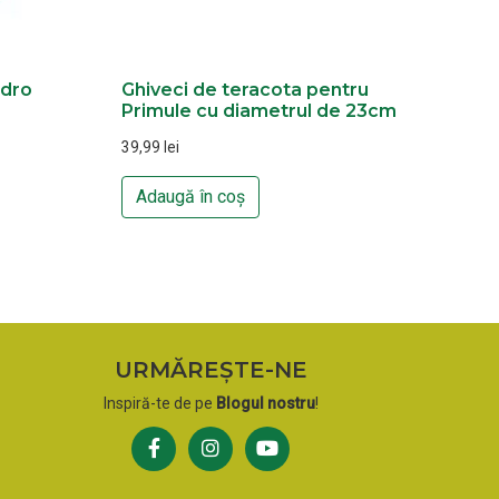
ndro
Ghiveci de teracota pentru
Primule cu diametrul de 23cm
39,99
lei
Adaugă în coș
URMĂREȘTE-NE
Inspiră-te de pe
Blogul nostru
!