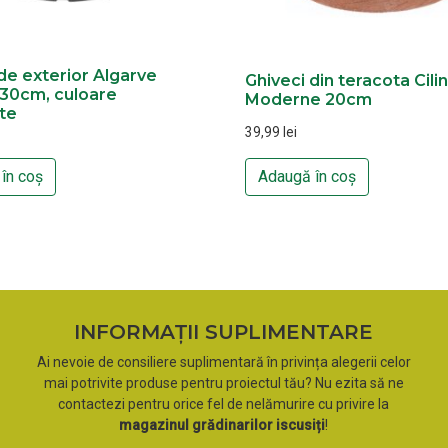
de exterior Algarve
Ghiveci din teracota Cili
 30cm, culoare
Moderne 20cm
te
39,99
lei
în coș
Adaugă în coș
INFORMAȚII SUPLIMENTARE
Ai nevoie de consiliere suplimentară în privința alegerii celor
mai potrivite produse pentru proiectul tău? Nu ezita să ne
contactezi pentru orice fel de nelămurire cu privire la
magazinul grădinarilor iscusiți
!