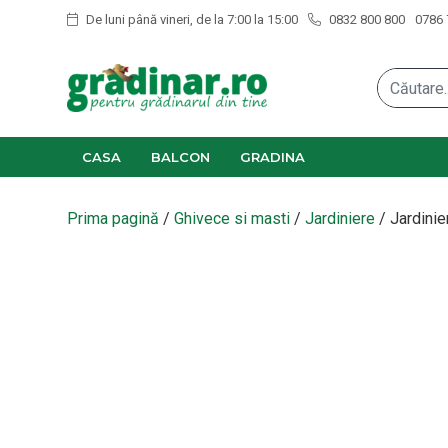
De luni până vineri, de la 7:00 la 15:00
0832 800 800
0786 
CASA
BALCON
GRADINA
Prima pagină
/
Ghivece si masti
/
Jardiniere
/ Jardinie