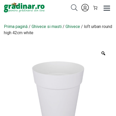
Prima pagină
/
Ghivece si masti
/
Ghivece
/ loft urban round
high 42cm white
Zoo