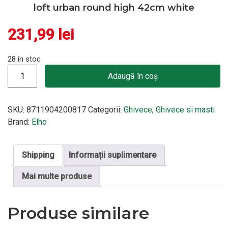
loft urban round high 42cm white
231,99
lei
28 în stoc
Cantitate loft urban round high 42cm white
Adaugă în coș
SKU:
8711904200817
Categorii:
Ghivece
,
Ghivece si masti
Brand:
Elho
Shipping
Informații suplimentare
Mai multe produse
Produse similare