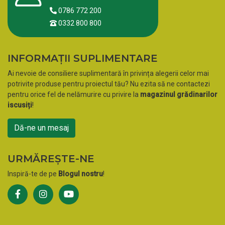
0786 772 200
0332 800 800
INFORMAȚII SUPLIMENTARE
Ai nevoie de consiliere suplimentară în privința alegerii celor mai
potrivite produse pentru proiectul tău? Nu ezita să ne contactezi
pentru orice fel de nelămurire cu privire la
magazinul grădinarilor
iscusiți
!
Dă-ne un mesaj
URMĂREȘTE-NE
Inspiră-te de pe
Blogul nostru
!