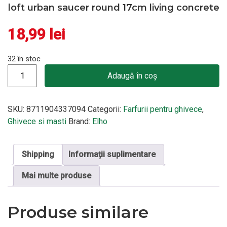
loft urban saucer round 17cm living concrete
18,99
lei
32 în stoc
Cantitate loft urban saucer round 17cm living concrete
Adaugă în coș
SKU:
8711904337094
Categorii:
Farfurii pentru ghivece
,
Ghivece si masti
Brand:
Elho
Shipping
Informații suplimentare
Mai multe produse
Produse similare