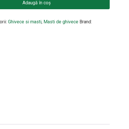
Adaugă în coș
orii:
Ghivece si masti
,
Masti de ghivece
Brand: