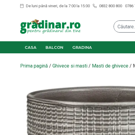
De luni până vineri, de la 7:00 la 15:00
0832 800 800
0786 
CASA
BALCON
GRADINA
Prima pagină
/
Ghivece si masti
/
Masti de ghivece
/ 