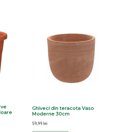
rve
Ghiveci din teracota Vaso
loare
Moderne 30cm
59,99
lei