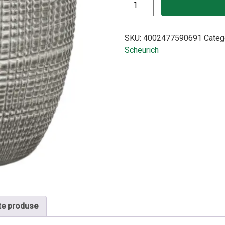
SKU:
4002477590691
Categ
Scheurich
te produse