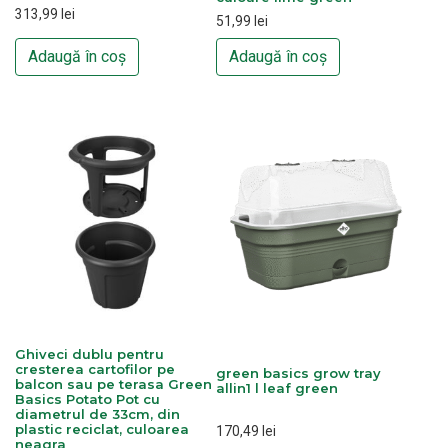
313,99
lei
51,99
lei
Adaugă în coș
Adaugă în coș
Ghiveci dublu pentru
cresterea cartofilor pe
green basics grow tray
balcon sau pe terasa Green
allin1 l leaf green
Basics Potato Pot cu
diametrul de 33cm, din
plastic reciclat, culoarea
170,49
lei
neagra