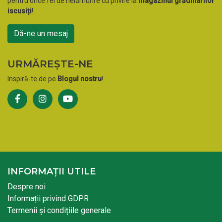
pentru orice fel de nelămurire cu privire la
magazinul grădinarilor
iscusiți
!
Dă-ne un mesaj
URMĂREȘTE-NE
Inspiră-te de pe
Blogul nostru
!
INFORMAȚII UTILE
Despre noi
Informații privind GDPR
Termenii și condițiile generale