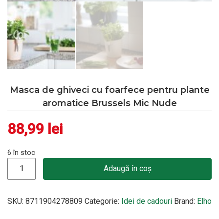
Masca de ghiveci cu foarfece pentru plante
aromatice Brussels Mic Nude
88,99
lei
6 în stoc
Cantitate Masca de ghiveci cu foarfece pentru plante aromat
Adaugă în coș
SKU:
8711904278809
Categorie:
Idei de cadouri
Brand:
Elho