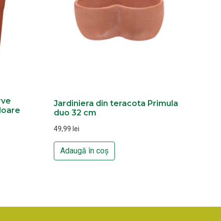
rve
Jardiniera din teracota Primula
loare
duo 32 cm
49,99
lei
Adaugă în coș