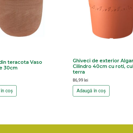
Ghiveci de exterior Alga
din teracota Vaso
Cilindro 40cm cu roti, cu
e 30cm
terra
86,99
lei
în coș
Adaugă în coș