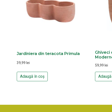
Ghiveci 
Jardiniera din teracota Primula
Modern
39,99
lei
59,99
lei
Adaugă în coș
Adaugă 