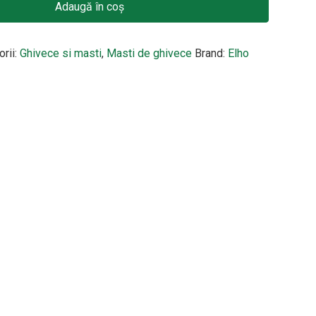
Adaugă în coș
orii:
Ghivece si masti
,
Masti de ghivece
Brand:
Elho