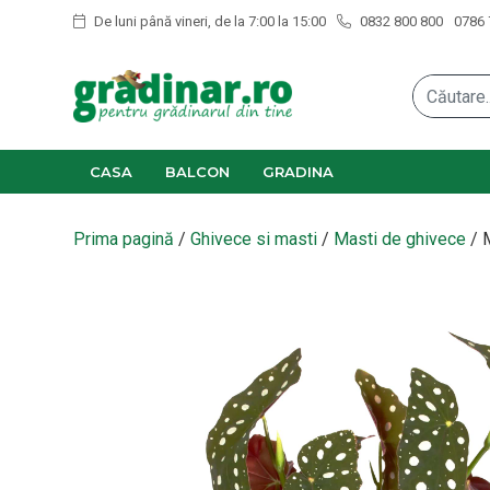
De luni până vineri, de la 7:00 la 15:00
0832 800 800
0786 
CASA
BALCON
GRADINA
Prima pagină
/
Ghivece si masti
/
Masti de ghivece
/ 