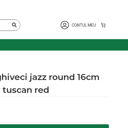
CONTUL MEU
hiveci jazz round 16cm
tuscan red
jazz round 16cm tuscan red