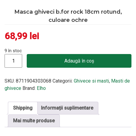
Masca ghiveci b.for rock 18cm rotund,
culoare ochre
68,99
lei
9 în stoc
Cantitate Masca ghiveci b.for rock 18cm rotund, culoare ochre
Adaugă în coș
SKU:
8711904303068
Categorii:
Ghivece si masti
,
Masti de
ghivece
Brand:
Elho
Shipping
Informații suplimentare
Mai multe produse