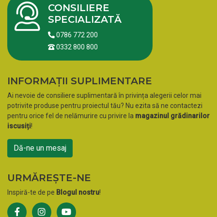
CONSILIERE
SPECIALIZATĂ
0786 772 200
0332 800 800
INFORMAȚII SUPLIMENTARE
Ai nevoie de consiliere suplimentară în privința alegerii celor mai
potrivite produse pentru proiectul tău? Nu ezita să ne contactezi
pentru orice fel de nelămurire cu privire la
magazinul grădinarilor
iscusiți
!
Dă-ne un mesaj
URMĂREȘTE-NE
Inspiră-te de pe
Blogul nostru
!