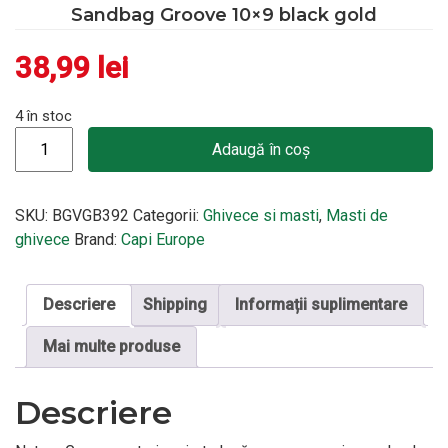
Sandbag Groove 10×9 black gold
38,99
lei
4 în stoc
Cantitate Sandbag Groove 10x9 black gold
Adaugă în coș
SKU:
BGVGB392
Categorii:
Ghivece si masti
,
Masti de
ghivece
Brand:
Capi Europe
Descriere
Shipping
Informații suplimentare
Mai multe produse
Descriere