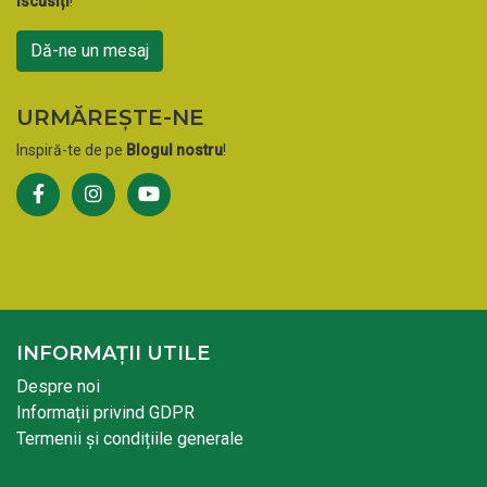
iscusiți
!
Dă-ne un mesaj
URMĂREȘTE-NE
Inspiră-te de pe
Blogul nostru
!
INFORMAȚII UTILE
Despre noi
Informații privind GDPR
Termenii și condițiile generale