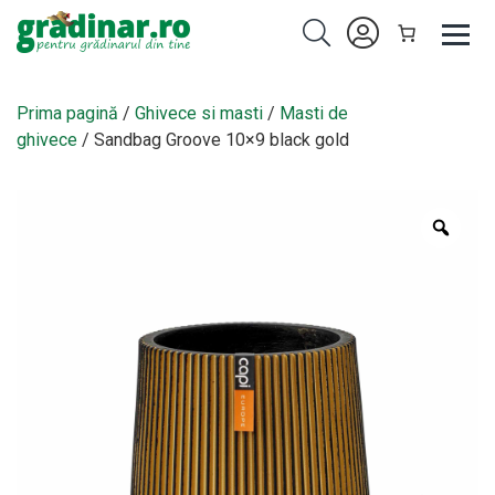
Prima pagină
/
Ghivece si masti
/
Masti de
ghivece
/ Sandbag Groove 10×9 black gold
Zoo