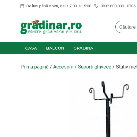
De luni până vineri, de la 7:00 la 15:00
0832 800 800
0786 
CASA
BALCON
GRADINA
Prima pagină
/
Accesorii
/
Suporti ghivece
/ Stativ met