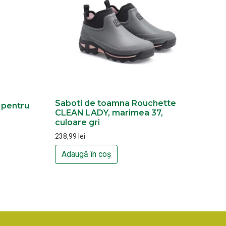
Saboti de toamna Rouchette
i pentru
CLEAN LADY, marimea 37,
culoare gri
238,99
lei
Adaugă în coș