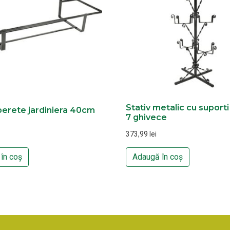
Stativ metalic cu suport
perete jardiniera 40cm
7 ghivece
373,99
lei
în coș
Adaugă în coș