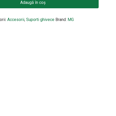
Adaugă în coș
orii:
Accesorii
,
Suporti ghivece
Brand:
MG