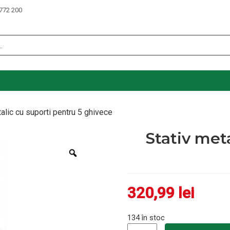
772 200
alic cu suporti pentru 5 ghivece
Stativ met
Zoom
320,99
lei
134 în stoc
Cantitate Stativ metalic cu s