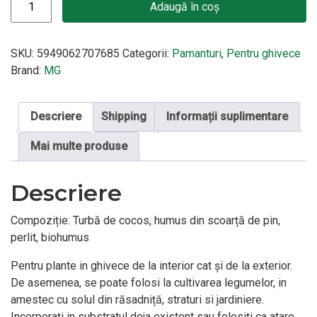
Adaugă în coș
SKU:
5949062707685
Categorii:
Pamanturi
,
Pentru ghivece
Brand:
MG
Descriere
Shipping
Informații suplimentare
Mai multe produse
Descriere
Compoziție: Turbă de cocos, humus din scoarță de pin,
perlit, biohumus
Pentru plante in ghivece de la interior cat și de la exterior.
De asemenea, se poate folosi la cultivarea legumelor, in
amestec cu solul din răsadniță, straturi si jardiniere.
Incorporați in substratul deja existent sau folosiți ca atare