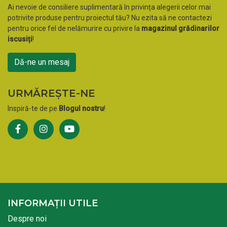
Ai nevoie de consiliere suplimentară în privința alegerii celor mai
potrivite produse pentru proiectul tău? Nu ezita să ne contactezi
pentru orice fel de nelămurire cu privire la
magazinul grădinarilor
iscusiți
!
Dă-ne un mesaj
URMĂREȘTE-NE
Inspiră-te de pe
Blogul nostru
!
INFORMAȚII UTILE
Despre noi