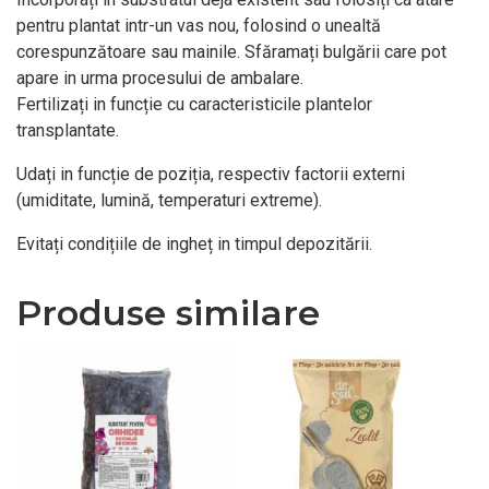
pentru plantat intr-un vas nou, folosind o unealtă
corespunzătoare sau mainile. Sfăramați bulgării care pot
apare in urma procesului de ambalare.
Fertilizați in funcție cu caracteristicile plantelor
transplantate.
Udați in funcție de poziția, respectiv factorii externi
(umiditate, lumină, temperaturi extreme).
Evitați condițiile de ingheț in timpul depozitării.
Produse similare