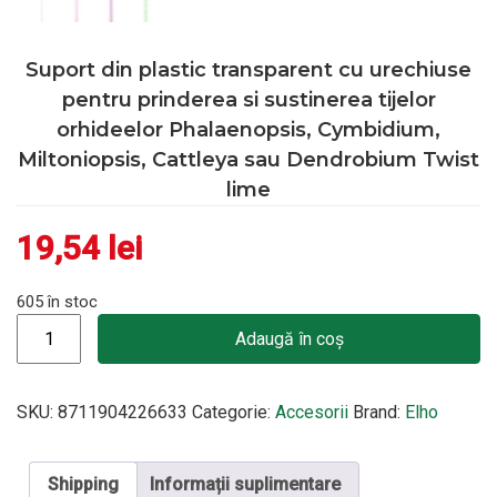
Suport din plastic transparent cu urechiuse
pentru prinderea si sustinerea tijelor
orhideelor Phalaenopsis, Cymbidium,
Miltoniopsis, Cattleya sau Dendrobium Twist
lime
19,54
lei
605 în stoc
Cantitate Suport din plastic transparent cu urechiuse pentru p
Adaugă în coș
SKU:
8711904226633
Categorie:
Accesorii
Brand:
Elho
Shipping
Informații suplimentare