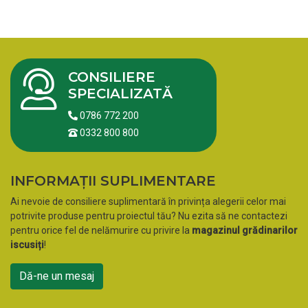
CONSILIERE
SPECIALIZATĂ
0786 772 200
0332 800 800
INFORMAȚII SUPLIMENTARE
Ai nevoie de consiliere suplimentară în privința alegerii celor mai
potrivite produse pentru proiectul tău? Nu ezita să ne contactezi
pentru orice fel de nelămurire cu privire la
magazinul grădinarilor
iscusiți
!
Dă-ne un mesaj