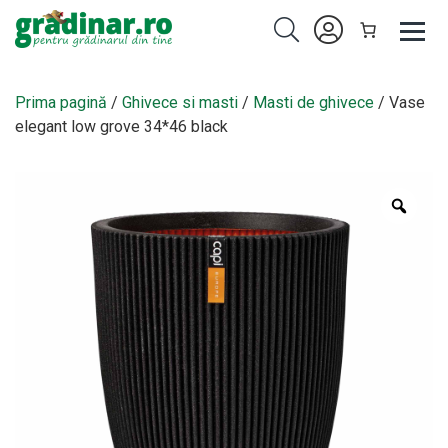
Prima pagină
/
Ghivece si masti
/
Masti de ghivece
/ Vase
elegant low grove 34*46 black
Zoo