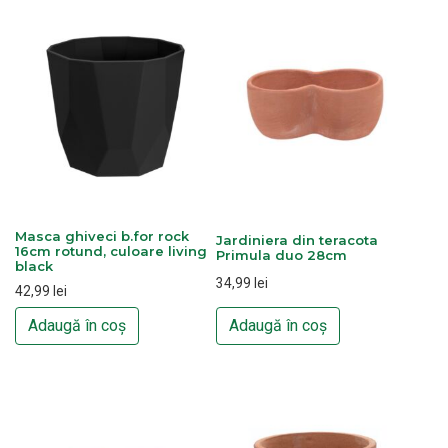
Masca ghiveci b.for rock
Jardiniera din teracota
16cm rotund, culoare living
Primula duo 28cm
black
34,99
lei
42,99
lei
Adaugă în coș
Adaugă în coș