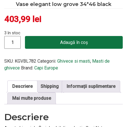
Vase elegant low grove 34*46 black
403,99
lei
3 în stoc
Cantitate Vase elegant low grove 34*46 black
Adaugă în coș
SKU:
KGVBL782
Categorii:
Ghivece si masti
,
Masti de
ghivece
Brand:
Capi Europe
Descriere
Shipping
Informații suplimentare
Mai multe produse
Descriere