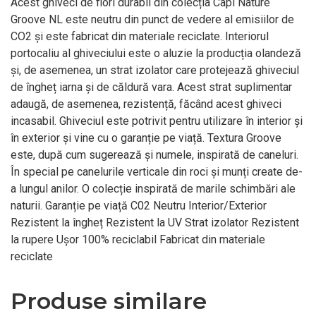
Acest ghiveci de flori durabil din colecția Capi Nature
Groove NL este neutru din punct de vedere al emisiilor de
CO2 și este fabricat din materiale reciclate. Interiorul
portocaliu al ghiveciului este o aluzie la producția olandeză
și, de asemenea, un strat izolator care protejează ghiveciul
de îngheț iarna și de căldură vara. Acest strat suplimentar
adaugă, de asemenea, rezistență, făcând acest ghiveci
incasabil. Ghiveciul este potrivit pentru utilizare în interior și
în exterior și vine cu o garanție pe viață. Textura Groove
este, după cum sugerează și numele, inspirată de caneluri.
În special pe canelurile verticale din roci și munți create de-
a lungul anilor. O colecție inspirată de marile schimbări ale
naturii. Garanție pe viață C02 Neutru Interior/Exterior
Rezistent la îngheț Rezistent la UV Strat izolator Rezistent
la rupere Ușor 100% reciclabil Fabricat din materiale
reciclate
Produse similare