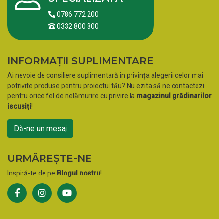
0786 772 200
0332 800 800
INFORMAȚII SUPLIMENTARE
Ai nevoie de consiliere suplimentară în privința alegerii celor mai
potrivite produse pentru proiectul tău? Nu ezita să ne contactezi
pentru orice fel de nelămurire cu privire la
magazinul grădinarilor
iscusiți
!
Dă-ne un mesaj
URMĂREȘTE-NE
Inspiră-te de pe
Blogul nostru
!