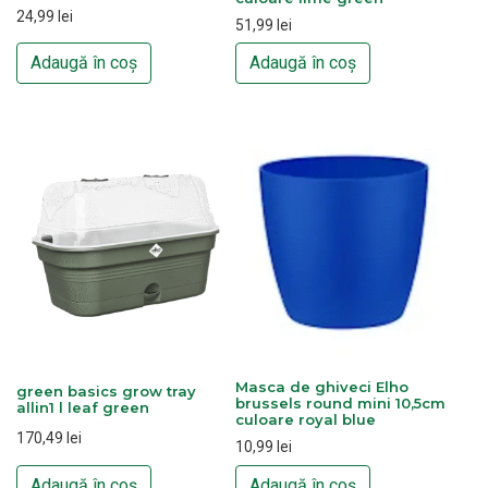
24,99
lei
51,99
lei
Adaugă în coș
Adaugă în coș
Masca de ghiveci Elho
green basics grow tray
brussels round mini 10,5cm
allin1 l leaf green
culoare royal blue
170,49
lei
10,99
lei
Adaugă în coș
Adaugă în coș