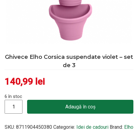
Ghivece Elho Corsica suspendate violet – set
de 3
140,99
lei
6 în stoc
Cantitate Ghivece Elho Corsica suspendate violet - set de 3
Adaugă în coș
SKU:
8711904450380
Categorie:
Idei de cadouri
Brand:
Elho