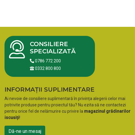
CONSILIERE
SPECIALIZATĂ
0786 772 200
0332 800 800
INFORMAȚII SUPLIMENTARE
Ai nevoie de consiliere suplimentară în privința alegerii celor mai
potrivite produse pentru proiectul tău? Nu ezita să ne contactezi
pentru orice fel de nelămurire cu privire la
magazinul grădinarilor
iscusiți
!
Dă-ne un mesaj