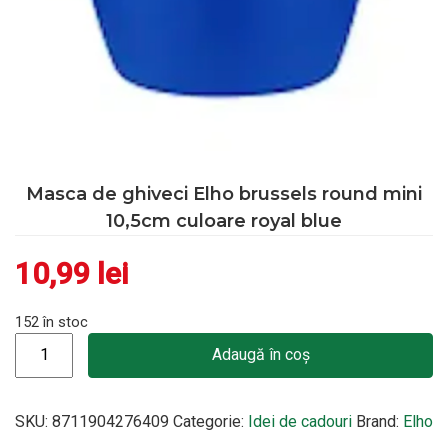
Masca de ghiveci Elho brussels round mini
10,5cm culoare royal blue
10,99
lei
152 în stoc
Cantitate Masca de ghiveci Elho brussels round mini 10,5cm cu
Adaugă în coș
SKU:
8711904276409
Categorie:
Idei de cadouri
Brand:
Elho