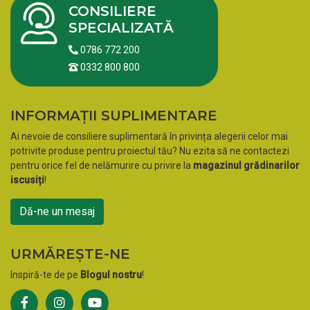
CONSILIERE
SPECIALIZATĂ
0786 772 200
0332 800 800
INFORMAȚII SUPLIMENTARE
Ai nevoie de consiliere suplimentară în privința alegerii celor mai
potrivite produse pentru proiectul tău? Nu ezita să ne contactezi
pentru orice fel de nelămurire cu privire la
magazinul grădinarilor
iscusiți
!
Dă-ne un mesaj
URMĂREȘTE-NE
Inspiră-te de pe
Blogul nostru
!