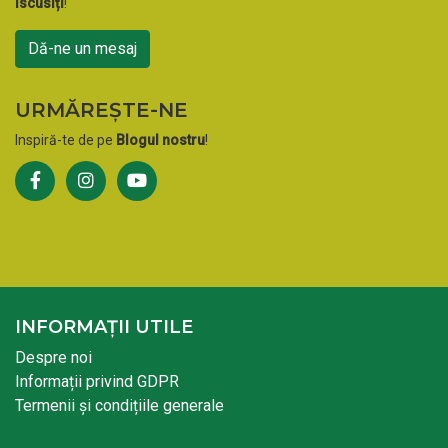
iscusiți
!
Dă-ne un mesaj
URMĂREȘTE-NE
Inspiră-te de pe
Blogul nostru
!
INFORMAȚII UTILE
Despre noi
Informații privind GDPR
Termenii și condițiile generale