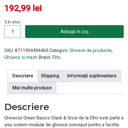
192,99
lei
5 în stoc
Cantitate Ghiveci special pentru creșterea legumelor pe balcon
Adaugă în coș
SKU:
8711904494469
Categorii:
Ghivece de productie
,
Ghivece si masti
Brand:
Elho
Descriere
Shipping
Informații suplimentare
Mai multe produse
Descriere
Ghiveciul Green Basics Stack & Grow de la Elho este parte a
unui sistem modular de ghivece conceput pentru a facilita