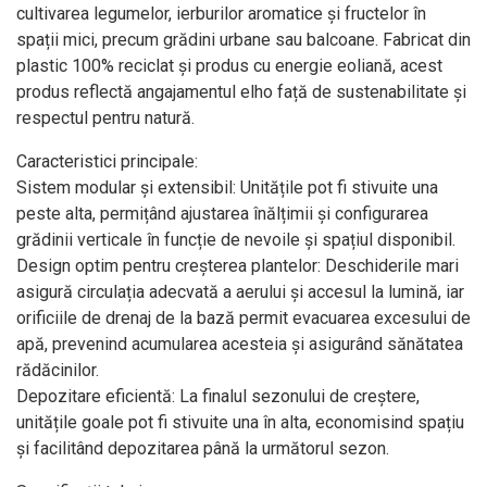
cultivarea legumelor, ierburilor aromatice și fructelor în
spații mici, precum grădini urbane sau balcoane. Fabricat din
plastic 100% reciclat și produs cu energie eoliană, acest
produs reflectă angajamentul elho față de sustenabilitate și
respectul pentru natură.
Caracteristici principale:
Sistem modular și extensibil: Unitățile pot fi stivuite una
peste alta, permițând ajustarea înălțimii și configurarea
grădinii verticale în funcție de nevoile și spațiul disponibil.
Design optim pentru creșterea plantelor: Deschiderile mari
asigură circulația adecvată a aerului și accesul la lumină, iar
orificiile de drenaj de la bază permit evacuarea excesului de
apă, prevenind acumularea acesteia și asigurând sănătatea
rădăcinilor.
Depozitare eficientă: La finalul sezonului de creștere,
unitățile goale pot fi stivuite una în alta, economisind spațiu
și facilitând depozitarea până la următorul sezon.