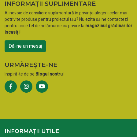
INFORMAȚII SUPLIMENTARE
Ai nevoie de consiliere suplimentară în privința alegerii celor mai
potrivite produse pentru proiectul tău? Nu ezita să ne contactezi
pentru orice fel de nelămurire cu privire la
magazinul grădinarilor
iscusiți
!
Dă-ne un mesaj
URMĂREȘTE-NE
Inspiră-te de pe
Blogul nostru
!
INFORMAȚII UTILE