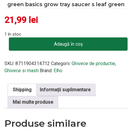
green basics grow tray saucer s leaf green
21,99
lei
1 în stoc
Cantitate green basics grow tray saucer s leaf green
Adaugă în coș
SKU:
8711904314712
Categorii:
Ghivece de productie
,
Ghivece si masti
Brand:
Elho
Shipping
Informații suplimentare
Mai multe produse
Produse similare