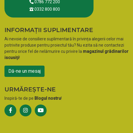
0786 772 200
0332 800 800
INFORMAȚII SUPLIMENTARE
Ai nevoie de consiliere suplimentară în privința alegerii celor mai
potrivite produse pentru proiectul tău? Nu ezita să ne contactezi
pentru orice fel de nelămurire cu privire la
magazinul grădinarilor
iscusiți
!
Dă-ne un mesaj
URMĂREȘTE-NE
Inspiră-te de pe
Blogul nostru
!