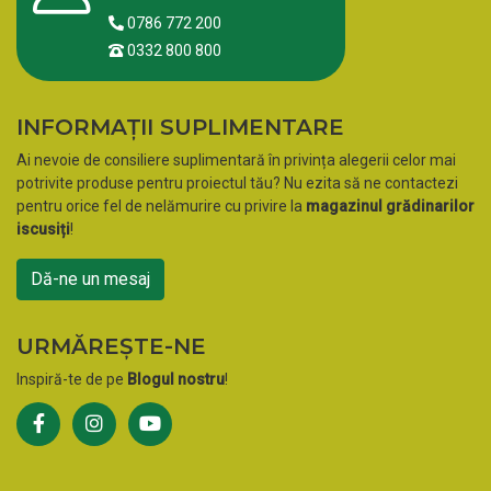
0786 772 200
0332 800 800
INFORMAȚII SUPLIMENTARE
Ai nevoie de consiliere suplimentară în privința alegerii celor mai
potrivite produse pentru proiectul tău? Nu ezita să ne contactezi
pentru orice fel de nelămurire cu privire la
magazinul grădinarilor
iscusiți
!
Dă-ne un mesaj
URMĂREȘTE-NE
Inspiră-te de pe
Blogul nostru
!