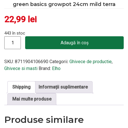
green basics growpot 24cm mild terra
22,99
lei
443 în stoc
Cantitate green basics growpot 24cm mild terra
Adaugă în coș
SKU:
8711904106690
Categorii:
Ghivece de productie
,
Ghivece si masti
Brand:
Elho
Shipping
Informații suplimentare
Mai multe produse
Produse similare