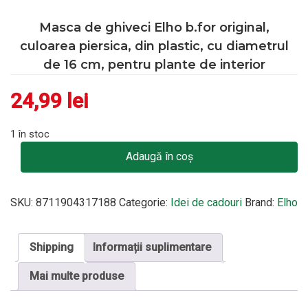
Masca de ghiveci Elho b.for original,
culoarea piersica, din plastic, cu diametrul
de 16 cm, pentru plante de interior
24,99
lei
1 în stoc
Cantitate Masca de ghiveci Elho b.for original, culoarea piersica
Adaugă în coș
SKU:
8711904317188
Categorie:
Idei de cadouri
Brand:
Elho
Shipping
Informații suplimentare
Mai multe produse