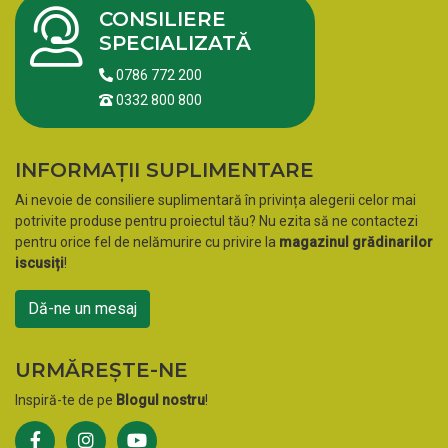
CONSILIERE
SPECIALIZATĂ
0786 772 200
0332 800 800
INFORMAȚII SUPLIMENTARE
Ai nevoie de consiliere suplimentară în privința alegerii celor mai
potrivite produse pentru proiectul tău? Nu ezita să ne contactezi
pentru orice fel de nelămurire cu privire la
magazinul grădinarilor
iscusiți
!
Dă-ne un mesaj
URMĂREȘTE-NE
Inspiră-te de pe
Blogul nostru
!