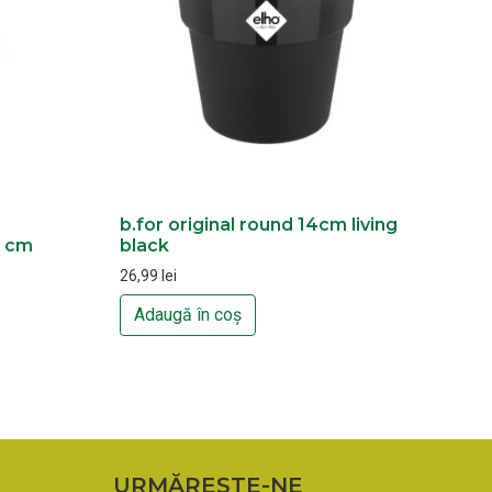
b.for original round 14cm living
0 cm
black
26,99
lei
Adaugă în coș
URMĂREȘTE-NE