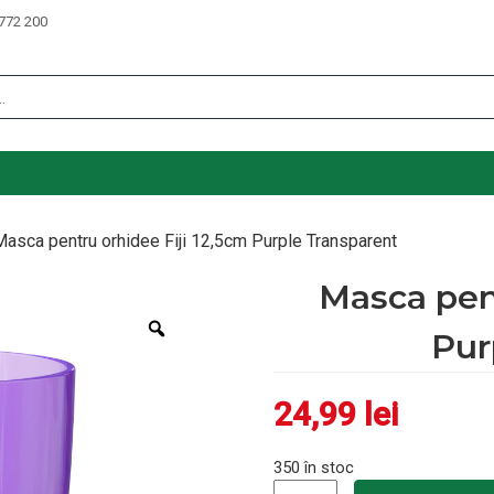
772 200
asca pentru orhidee Fiji 12,5cm Purple Transparent
Masca pent
Zoom
Pur
24,99
lei
350 în stoc
Cantitate Masca pentru orhid