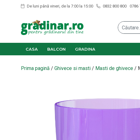
De luni până vineri, de la 7:00 la 15:00
0832 800 800
0786 
CASA
BALCON
GRADINA
Prima pagină
/
Ghivece si masti
/
Masti de ghivece
/ M