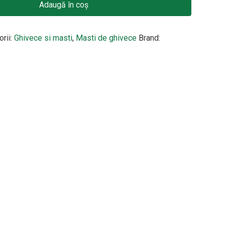
Adaugă în coș
orii:
Ghivece si masti
,
Masti de ghivece
Brand: