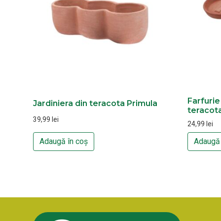
Farfurie
Jardiniera din teracota Primula
teracota
39,99
lei
24,99
lei
Adaugă în coș
Adaugă 