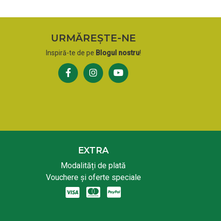
URMĂREȘTE-NE
Inspiră-te de pe
Blogul nostru
!
EXTRA
Modalități de plată
Vouchere și oferte speciale