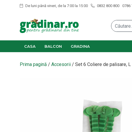
De luni până vineri, de la 7:00 la 15:00
0832 800 800
0786 
CASA
BALCON
GRADINA
Prima pagină
/
Accesorii
/ Set 6 Coliere de palisare,