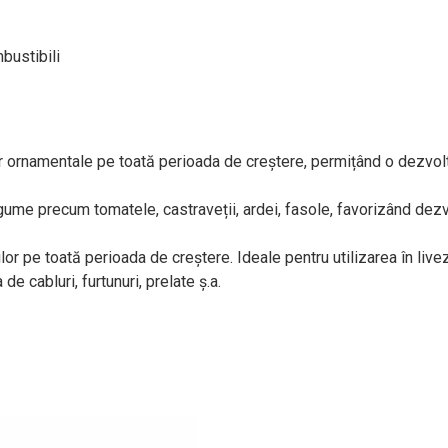
bustibili
telor ornamentale pe toată perioada de creștere, permițând o dezvo
gume precum tomatele, castraveții, ardei, fasole, favorizând dezvo
lor pe toată perioada de creștere. Ideale pentru utilizarea în live
de cabluri, furtunuri, prelate ș.a.