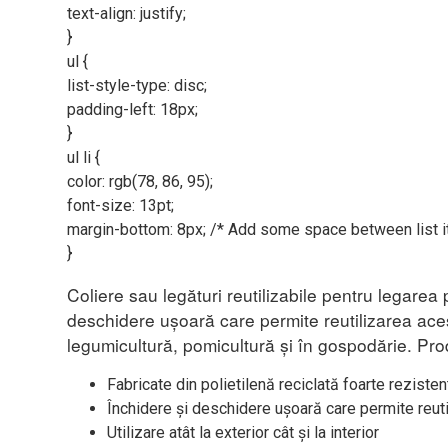
text-align: justify;
}
ul {
list-style-type: disc;
padding-left: 18px;
}
ul li {
color: rgb(78, 86, 95);
font-size: 13pt;
margin-bottom: 8px; /* Add some space between list 
}
Coliere sau legături reutilizabile pentru legarea p
deschidere ușoară care permite reutilizarea acest
legumicultură, pomicultură și în gospodărie. P
Fabricate din polietilenă reciclată foarte rezisten
Închidere și deschidere ușoară care permite reuti
Utilizare atât la exterior cât și la interior