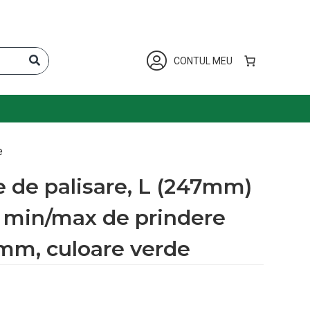
CONTUL MEU
e
e de palisare, L (247mm)
 min/max de prindere
mm, culoare verde