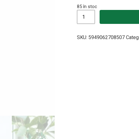
85 în stoc
Cantitate Set 6 Coliere de 
SKU:
5949062708507
Categ