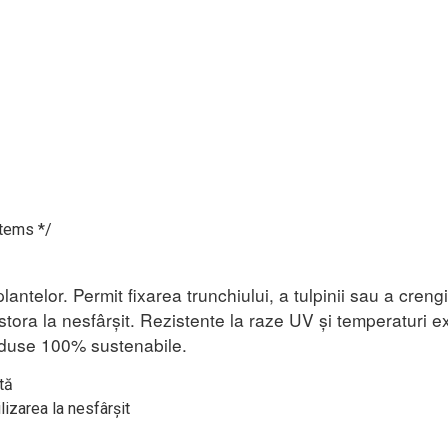
items */
lantelor. Permit fixarea trunchiului, a tulpinii sau a crengi
ora la nesfârșit. Rezistente la raze UV și temperaturi ext
roduse 100% sustenabile.
tă
lizarea la nesfârșit