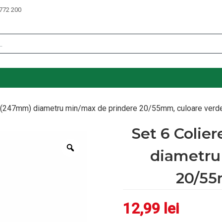
772 200
 L (247mm) diametru min/max de prindere 20/55mm, culoare verd
Set 6 Colier
Zoom
diametru
20/55
12,99
lei