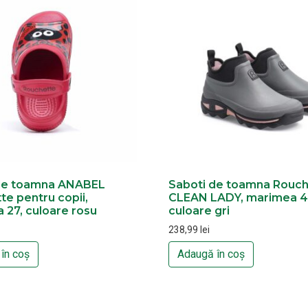
de toamna ANABEL
Saboti de toamna Rouch
e pentru copii,
CLEAN LADY, marimea 4
 27, culoare rosu
culoare gri
238,99
lei
în coș
Adaugă în coș