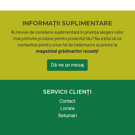
INFORMAȚII SUPLIMENTARE
Ai nevoie de consiliere suplimentară în privința alegerii celor
mai potrivite produse pentru proiectul tău? Nu ezita să ne
contactezi pentru orice fel de nelămurire cu privire la
magazinul grădinarilor iscusiți
!
Dă-ne un mesaj
SERVICII CLIENȚI
Contact
Livrare
Returnari