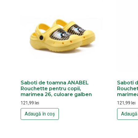
Saboti de toamna ANABEL
Saboti 
Rouchette pentru copii,
Rouchett
marimea 26, culoare galben
marimea
121,99
lei
121,99
lei
Adaugă în coș
Adaugă 