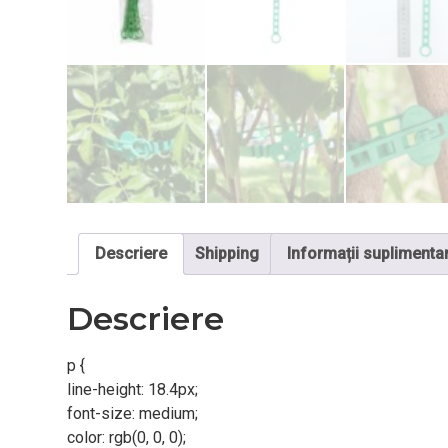
Descriere
Shipping
Informații suplimenta
Descriere
p {
line-height: 18.4px;
font-size: medium;
color: rgb(0, 0, 0);