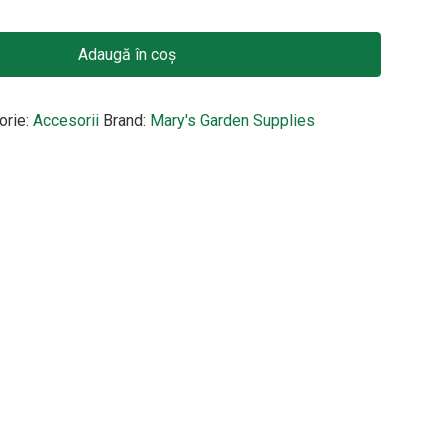
palisare, L (247mm) diametru min/max de prindere 20/55mm, culo
Adaugă în coș
orie:
Accesorii
Brand:
Mary's Garden Supplies