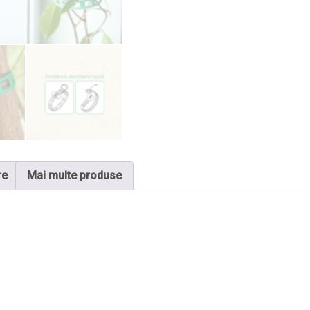
re
Mai multe produse