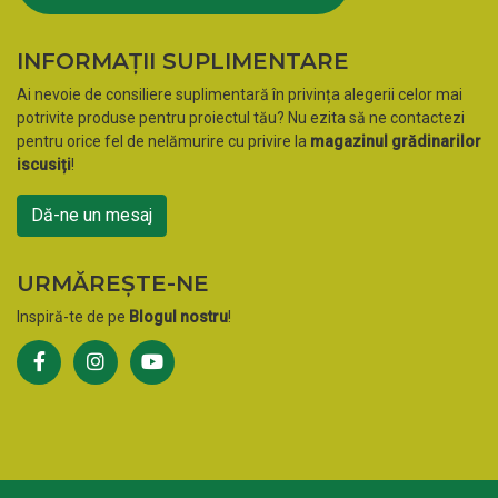
INFORMAȚII SUPLIMENTARE
Ai nevoie de consiliere suplimentară în privința alegerii celor mai
potrivite produse pentru proiectul tău? Nu ezita să ne contactezi
pentru orice fel de nelămurire cu privire la
magazinul grădinarilor
iscusiți
!
Dă-ne un mesaj
URMĂREȘTE-NE
Inspiră-te de pe
Blogul nostru
!