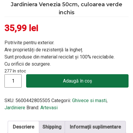
Jardiniera Venezia 50cm, culoarea verde
inchis
35,99
lei
Potrivite pentru exterior.
Are proprietăți de rezistență la îngheț.
Sunt produse din material reciclat și 100% reciclabile.
Cu orificii de scurgere.
277 în stoc
Cantitate Jardiniera Venezia 50cm, culoarea verde inchis
Adaugă în coș
SKU:
5600442805505
Categorii:
Ghivece si masti
,
Jardiniere
Brand:
Artevasi
Descriere
Shipping
Informații suplimentare