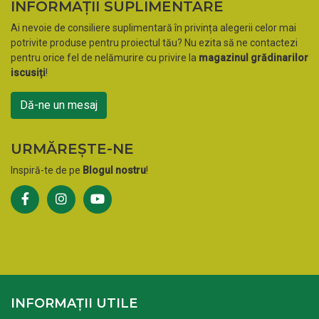
INFORMAȚII SUPLIMENTARE
Ai nevoie de consiliere suplimentară în privința alegerii celor mai
potrivite produse pentru proiectul tău? Nu ezita să ne contactezi
pentru orice fel de nelămurire cu privire la
magazinul grădinarilor
iscusiți
!
Dă-ne un mesaj
URMĂREȘTE-NE
Inspiră-te de pe
Blogul nostru
!
INFORMAȚII UTILE