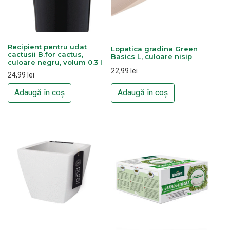
Recipient pentru udat
Lopatica gradina Green
cactusii B.for cactus,
Basics L, culoare nisip
culoare negru, volum 0.3 l
22,99
lei
24,99
lei
Adaugă în coș
Adaugă în coș