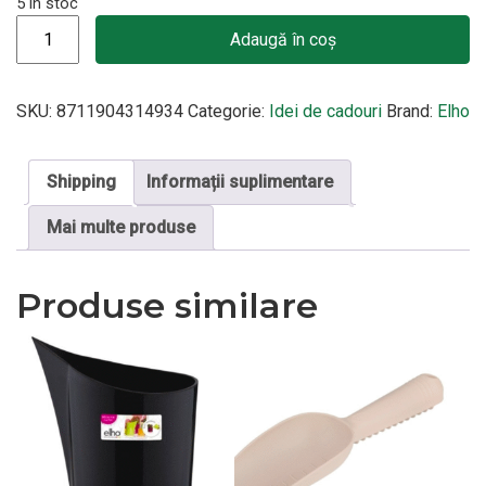
5 în stoc
Cantitate Set complet Jardiniera si suport Green Basics mini 
Adaugă în coș
SKU:
8711904314934
Categorie:
Idei de cadouri
Brand:
Elho
Shipping
Informații suplimentare
Mai multe produse
Produse similare