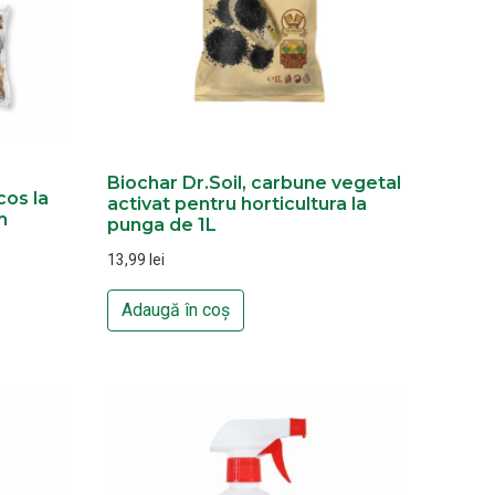
Biochar Dr.Soil, carbune vegetal
cos la
activat pentru horticultura la
m
punga de 1L
13,99
lei
Adaugă în coș