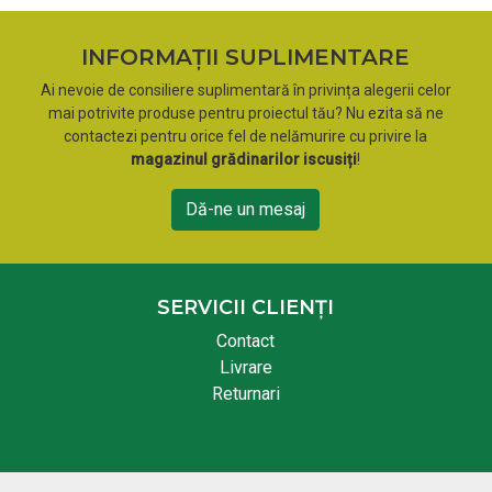
INFORMAȚII SUPLIMENTARE
Ai nevoie de consiliere suplimentară în privința alegerii celor
mai potrivite produse pentru proiectul tău? Nu ezita să ne
contactezi pentru orice fel de nelămurire cu privire la
magazinul grădinarilor iscusiți
!
Dă-ne un mesaj
SERVICII CLIENȚI
Contact
Livrare
Returnari