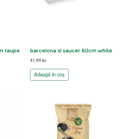
cm taupe
barcelona xl saucer 60cm white
41,99
lei
Adaugă în coș