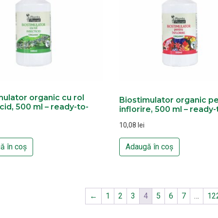
mulator organic cu rol
Biostimulator organic p
cid, 500 ml – ready-to-
inflorire, 500 ml – ready
10,08
lei
ă în coș
Adaugă în coș
←
1
2
3
4
5
6
7
…
12