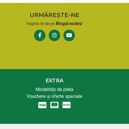
URMĂREȘTE-NE
Inspiră-te de pe
Blogul nostru
!
EXTRA
Modalități de plată
Vouchere și oferte speciale