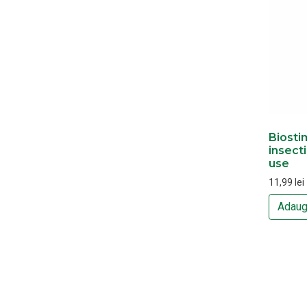
Biosti
insecti
use
11,99
lei
Adaug