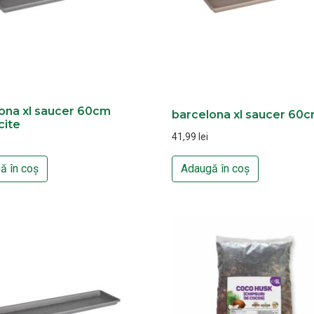
ona xl saucer 60cm
barcelona xl saucer 60
cite
41,99
lei
ă în coș
Adaugă în coș