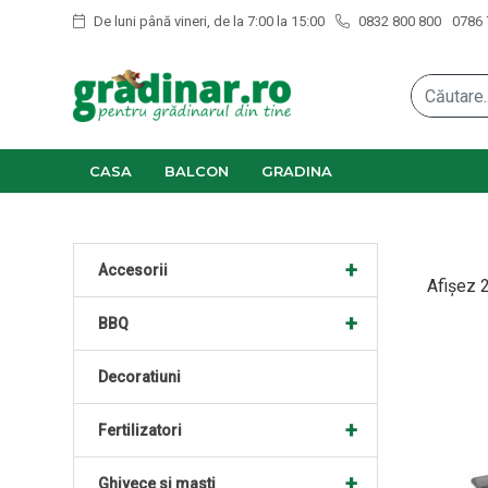
De luni până vineri, de la 7:00 la 15:00
0832 800 800
0786 
CASA
BALCON
GRADINA
+
Accesorii
Afișez 2
+
BBQ
Decoratiuni
+
Fertilizatori
+
Ghivece si masti