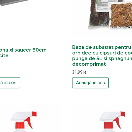
Baza de substrat pentru
ona xl saucer 80cm
orhidee cu cipsuri de co
cite
punga de 5L si sphagnu
decomprimat
31,99
lei
ă în coș
Adaugă în coș