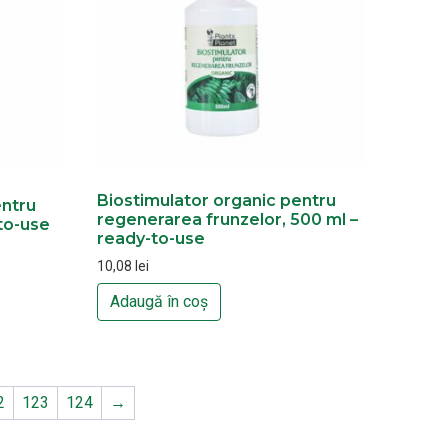
Biostimulator organic pentru
entru
regenerarea frunzelor, 500 ml –
-to-use
ready-to-use
10,08
lei
Adaugă în coș
2
123
124
→